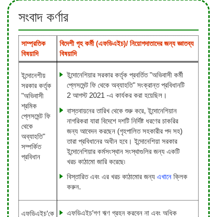
সংবাদ কর্ণার
সাম্প্রতিক
বিদেশী গৃহ কর্মী (এফডিএইচ)/ নিয়োগদাতাদের জন্য জ্ঞাতব্য
বিষয়াদি
বিষয়াদি
ইন্দোনেশিয়ার সরকার কর্তৃক প্রবর্তিত "অভিবাসী কর্মী
ইন্দোনেশীয়
প্লেসমেন্ট ফি থেকে অব্যাহতি" সংক্রান্ত প্রবিধানটি
সরকার কর্তৃক
2 আগস্ট 2021 -এ কার্যকর করা হয়েছিল।
"অভিবাসী
শ্রমিক
বাস্তবায়নের তারিখ থেকে শুরু করে, ইন্দোনেশিয়ান
প্লেসমেন্ট ফি
নাগরিকরা যারা বিদেশে দশটি নির্দিষ্ট ধরণের চাকরির
থেকে
জন্য আবেদন করছেন (গৃহপালিত সহকারীর পদ সহ)
অব্যাহতি"
তারা প্রবিধানের অধীন হবে। ইন্দোনেশিয়া সরকার
সম্পর্কিত
ইন্দোনেশিয়ার কর্মসংস্থান সংস্থাগুলির জন্য একটি
প্রবিধান
খরচ কাঠামো জারি করেছে৷
বিস্তারিত এবং এর খরচ কাঠামোর জন্য
এখানে
ক্লিক
করুন.
এফডিএইচ’গণ ঋণ গ্রহন করবেন না এবং অধিক
এফডিএইচ’কে