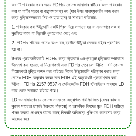
অংশটি পরিষ্কার করার জন্য FDHযে কোনও জানালার বাইরের অংশ পরিষ্কার
করা যা মাটির স্তরে বা বারান্দাসংলগ্ন নয় (যার উপর সাহায্যকারীর কাজ করার
জন্য যুক্তিসঙ্গতভাবে নিরাপদ হতে হবে) বা সাধারণ করিডোর:
1. পরিষ্কার করা উইন্ডোটি একটি গ্রিল দিয়ে লাগানো হয় যা এমনভাবে লক বা
সুরক্ষিত থাকে যা গ্রিলটি খুলতে বাধা দেয়; এবং
2. FDHs শরীরের কোনও অংশ বাহু ব্যতীত উইন্ডো লেজের বাইরে প্রসারিত
হয় না।
উপরের প্রয়োজনীয়তাটি FDHs জন্য স্ট্যান্ডার্ড এমপ্লয়মেন্ট চুক্তিতে স্পষ্টভাবে
উল্লেখ করা হয়েছে যা নিয়োগকর্তা এবং FDHs মেনে চলা উচিত। যদি কোনও
নিয়োগকর্তা চুক্তি লঙ্ঘন করে বাইরের দিকের উইন্ডোগুলি পরিষ্কার করার জন্য
কোনও FDH অনুরোধ করেন তবে FDH এই অনুরোধটি প্রত্যাখ্যান করা
উচিত। FDHs 2157 9537 এ ডেডিকেটেড FDH হটলাইনের মাধ্যমে LD
কাছ থেকে সহায়তা চাইতে পারে।
LD জনসাধারণের যে কোনও সদস্যকে অসুরক্ষিত পরিস্থিতিতে (যেমন কাজ বা
সুরক্ষা সহায়তা ছাড়াই উচ্চতায় দাঁড়ানো) বা তাত্ক্ষণিক বিপদের মুখে FDH দায়িত্ব
পালন করতে দেখেছেন তাদের কাছে বিষয়টি অবিলম্বে পুলিশকে জানানোর জন্য
আবেদন করে।