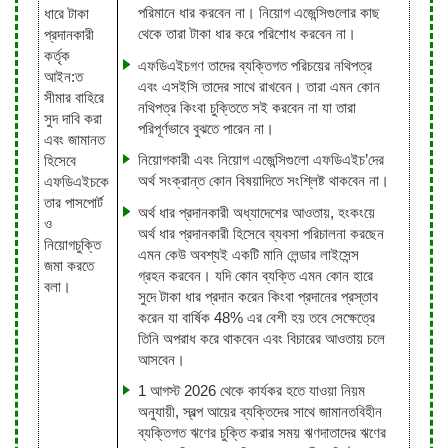
পরিমানে ধার করবেন না। নিয়োগ এজেন্সিগুলোর কাছ
ধারে টাকা
থেকে তারা টাকা ধার করে পরিশোধ করবেন না।
প্রদানকারী
কর্তৃক
এফডিএইচগণ তাদের ব্যক্তিগত পরিচয়ের নথিপত্র
আইন:ত
এবং এসইসি তাদের সাথে রাখবেন। তারা এমন কোন
সীমার বাহিরে
নথিপত্র কিংবা চুক্তিতে সই করবেন না যা তারা
সুদ দাবি করা
পরিপূর্ণভাবে বুঝতে পারেন না।
এবং জামানত
নিয়োগকারী এবং নিয়োগ এজেন্সিগুলো এফডিএইচ’দের
হিসেবে
অর্থ সংক্রান্ত কোন বিষয়াদিতে সংশ্লিষ্ট থাকবেন না।
এফডিএইচকে
তার পাসপোর্ট
অর্থ ধার প্রদানকারী অধ্যাদেশের আওতায়, হংকংয়ে
ও
অর্থ ধার প্রদানকারী হিসেবে ব্যবসা পরিচালনা করছেন
নিয়োগচুক্তি
এমন কেউ অবশ্যই একটি মানি লেন্ডার লাইসেন্স
জমা করতে
গ্রহন করবেন। যদি কোন ব্যক্তি এমন কোন হারে
বলা।
সুদে টাকা ধার প্রদান করেন কিংবা প্রদানের প্রস্তাব
করেন যা বার্ষিক 48% এর বেশী হয় তবে সেক্ষেত্রে
তিনি অপরাধ করে থাকবেন এবং বিচারের আওতায় চলে
আসবেন।
1 আগস্ট 2026 থেকে কার্যকর হতে যাওয়া নিয়ম
অনুযায়ী, স্বল্প আয়ের ব্যক্তিদের সাথে জামানতবিহীন
ব্যক্তিগত ঋণের চুক্তি করার সময় ঋণদাতাদের ঋণের