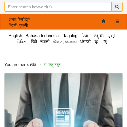
লেবার ডিপার্টমেন্ট
Toggle
বিদেশী গৃহকর্মী
naviga
English
Bahasa Indonesia
Tagalog
ไทย
កម្ពុជា
اردو
မြန်မာ
हिंदी
नेपाली
සිංහල භාෂාව
ਪੰਜਾਬੀ
繁
简
You are here:
হোম
যা কিছু নতুন