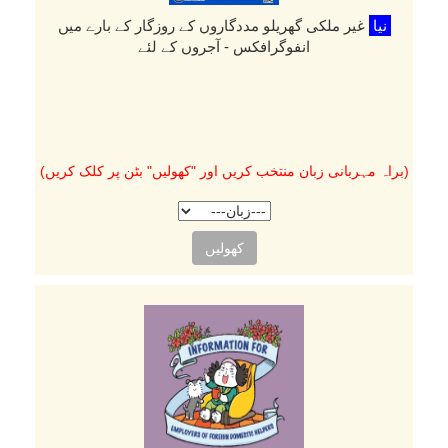
نیا
غیر ملکی گھریلو مددگاروں کے روزگار کے بارے میں
انفوگرافکس - آجروں کے لئے
(براہ مہربانی زبان منتخب کریں اور "کھولیں" بٹن پر کلک کریں)
کھولیں