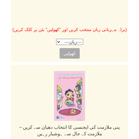
(براہ مہربانی زبان منتخب کریں اور "کھولیں" بٹن پر کلک کریں)
کھولیں
پنی ملازمت کی ایجنسی کا انتخاب دھیان سے کریں –
ملازمت کے جال سے ہوشیار رہیں