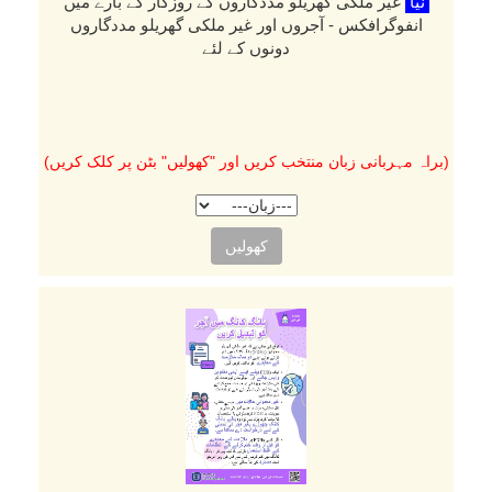
نیا
غیر ملکی گھریلو مددگاروں کے روزگار کے بارے میں
انفوگرافکس - آجروں اور غیر ملکی گھریلو مددگاروں
دونوں کے لئے
(براہ مہربانی زبان منتخب کریں اور "کھولیں" بٹن پر کلک کریں)
کھولیں