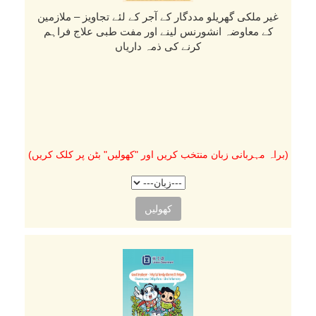
غیر ملکی گھریلو مددگار کے آجر کے لئے تجاویز – ملازمین
کے معاوضہ انشورنس لینے اور مفت طبی علاج فراہم
کرنے کی ذمہ داریاں
(براہ مہربانی زبان منتخب کریں اور "کھولیں" بٹن پر کلک کریں)
کھولیں