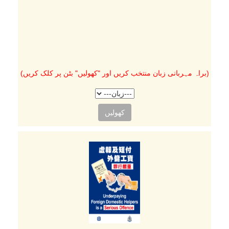
(براہ مہربانی زبان منتخب کریں اور "کھولیں" بٹن پر کلک کریں)
کھولیں