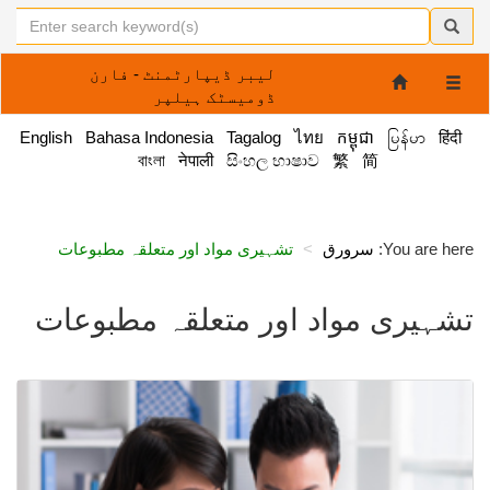
لیبر ڈیپارٹمنٹ - فارن
Toggle
ڈومیسٹک ہیلپر
navigation
English
Bahasa Indonesia
Tagalog
ไทย
កម្ពុជា
မြန်မာ
हिंदी
বাংলা
नेपाली
සිංහල භාෂාව
繁
简
You are here:
سرورق
تشہیری مواد اور متعلقہ مطبوعات
تشہیری مواد اور متعلقہ مطبوعات