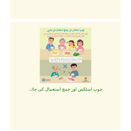
چوپ اسٹکس اور چمچ استعمال کی جائے