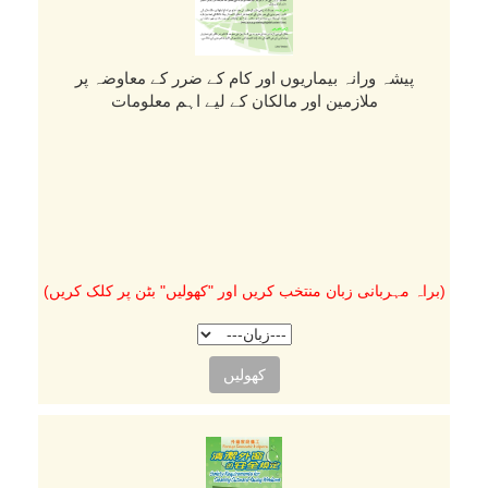
پیشہ ورانہ بیماریوں اور كام كے ضرر كے معاوضہ پر
ملازمین اور مالكان كے لیے اہم معلومات
(براہ مہربانی زبان منتخب کریں اور "کھولیں" بٹن پر کلک کریں)
کھولیں