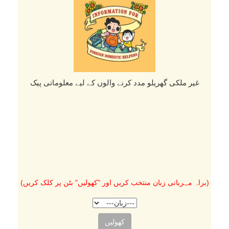
غیر ملکی گھریلو مدد کرنے والوں کے لیے معلوماتی پیک
(براہ مہربانی زبان منتخب کریں اور "کھولیں" بٹن پر کلک کریں)
کھولیں