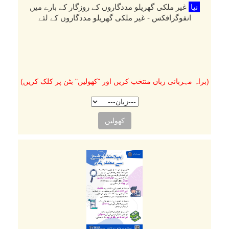
نیا
غیر ملکی گھریلو مددگاروں کے روزگار کے بارے میں
انفوگرافکس - غیر ملکی گھریلو مددگاروں کے لئے
(براہ مہربانی زبان منتخب کریں اور "کھولیں" بٹن پر کلک کریں)
کھولیں