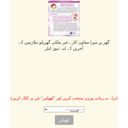
گھر پر میرا معاون کار ـ غیر ملکی گھریلو ملازمین کے
آجرین کے لیے نیوز لیٹر
(براہ مہربانی ورژن منتخب کریں اور "کھولیں" بٹن پر کلک کریں)
کھولیں