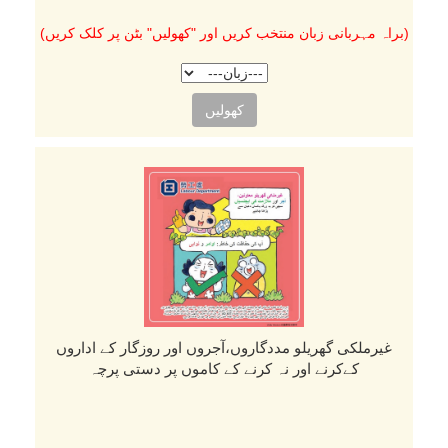
(براہ مہربانی زبان منتخب کریں اور "کھولیں" بٹن پر کلک کریں)
کھولیں
غیرملکی گھریلو مددگاروں،آجروں اور روزگار کے اداروں
کےکرنے اور نہ کرنے کے کاموں پر دستی پرچہ