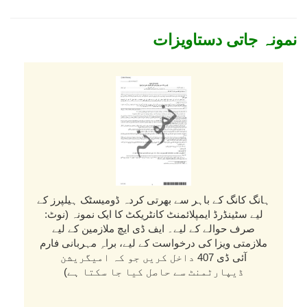
نمونہ جاتی دستاویزات
ہانگ کانگ کے باہر سے بھرتی کردہ ڈومیسٹک ہیلپرز کے
لیے سٹینڈرڈ ایمپلائمنٹ کانٹریکٹ کا ایک نمونہ (نوٹ:
صرف حوالے کے لیے۔ ایف ڈی ایچ ملازمین کے لیے
ملازمتی ویزا کی درخواست کے لیے، براہِ مہربانی فارم
آئی ڈی 407 داخل کریں جو کہ امیگریشن
ڈیپارٹمنٹ سے حاصل کیا جا سکتا ہے)