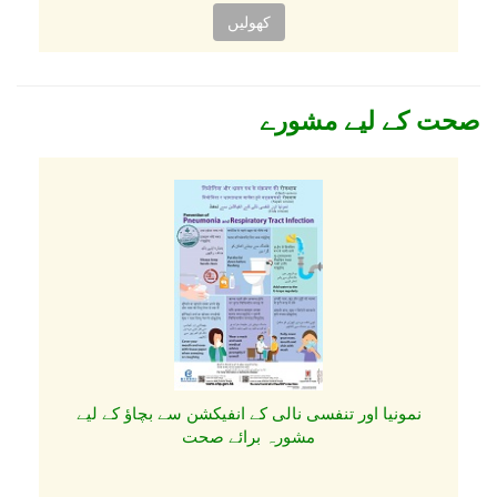
کھولیں
صحت کے لیے مشورے
نمونیا اور تنفسی نالی کے انفیکشن سے بچاؤ کے لیے
مشورہ برائے صحت