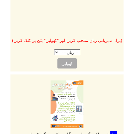
(براہ مہربانی زبان منتخب کریں اور "کھولیں" بٹن پر کلک کریں)
کھولیں