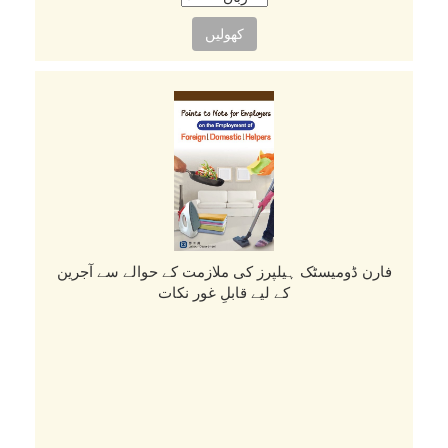
کھولیں
فارن ڈومیسٹک ہیلپرز کی ملازمت کے حوالے سے آجرین
کے لیے قابلِ غور نکات