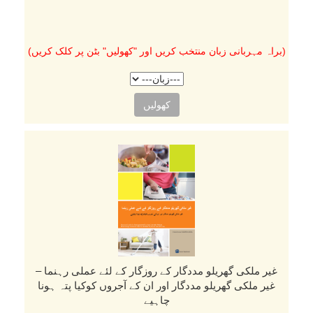
(براہ مہربانی زبان منتخب کریں اور "کھولیں" بٹن پر کلک کریں)
کھولیں
غیر ملکی گھریلو مددگار کے روزگار کے لئے عملی رہنما –
غیر ملکی گھریلو مددگار اور ان کے آجروں کوکیا پتہ ہونا
چاہیے