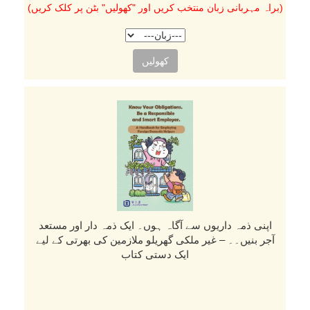
(براہ مہربانی زبان منتخب کریں اور "کھولیں" بٹن پر کلک کریں)
کھولیں
اپنی ذمہ داریوں سے آگاہ ہوں۔ ایک ذمہ دار اور مستعد
آجر بنیں۔۔ – غیر ملکی گھریلو ملازمین کی بھرتی کے لیے
ایک دستی کتاب