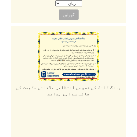
کھولیں
ہانگ کانگ کی خصوصی انتظامی علاقائی حکومت کی
جانب سے اہم ہدایت