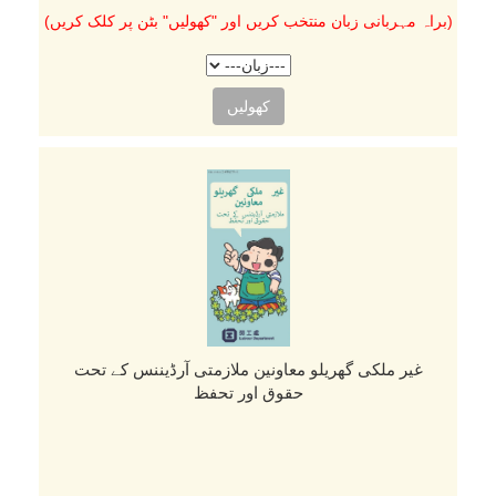
(براہ مہربانی زبان منتخب کریں اور "کھولیں" بٹن پر کلک کریں)
کھولیں
غیر ملکی گھریلو معاونین ملازمتی آرڈیننس کے تحت
حقوق اور تحفظ