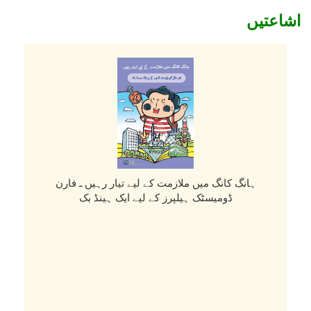
اشاعتیں
ہانگ کانگ میں ملازمت کے لیے تیار رہیں ـ فارن
ڈومیسٹک ہیلپرز کے لیے ایک ہینڈ بک