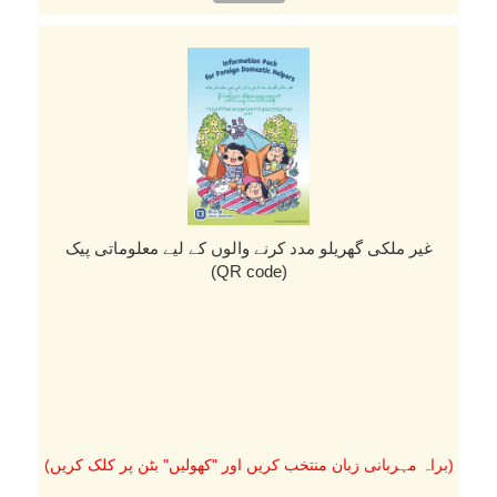
غیر ملکی گھریلو مدد کرنے والوں کے لیے معلوماتی پیک
(QR code)
(براہ مہربانی زبان منتخب کریں اور "کھولیں" بٹن پر کلک کریں)