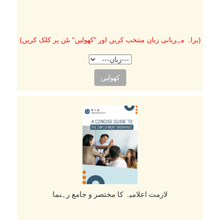
(براہ مہربانی زبان منتخب کریں اور "کھولیں" بٹن پر کلک کریں)
کھولیں
لازمت اعلامیہ کا مختصر و جامع رہنما