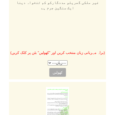
غیر ملکی گھریلو مددگارکو کم تنخواہ دینا
ایک سنگین جرم ہے
(براہ مہربانی زبان منتخب کریں اور "کھولیں" بٹن پر کلک کریں)
کھولیں