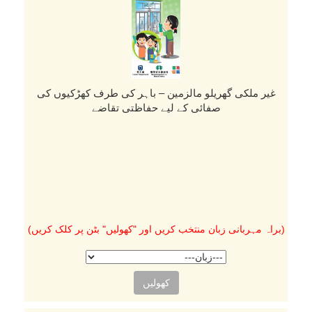
غیر ملکی گھریلو مالزمین – باہر کی طرف کھڑکیوں کی
صفائی کے لیے حفاظتی تقاضے
(براہ مہربانی زبان منتخب کریں اور "کھولیں" بٹن پر کلک کریں)
کھولیں