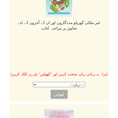
غیر ملکی گھریلو مددگاروں اور ان کے آجروں کے لئے
تجاویز پر مزاحیہ کتاب
(براہ مہربانی زبان منتخب کریں اور "کھولیں" بٹن پر کلک کریں)
کھولیں