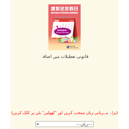
قانونی تعطیلات میں اضافہ
(براہ مہربانی زبان منتخب کریں اور "کھولیں" بٹن پر کلک کریں)