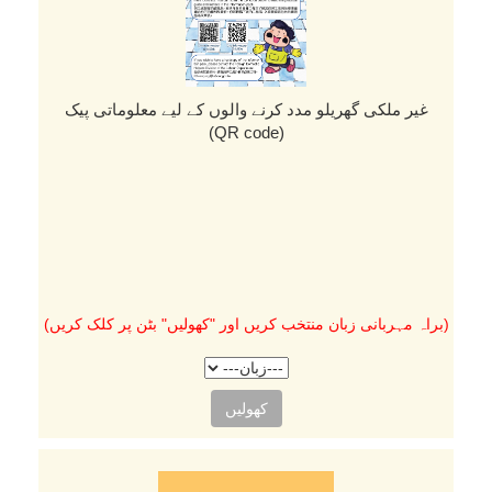
غیر ملکی گھریلو مدد کرنے والوں کے لیے معلوماتی پیک
(QR code)
(براہ مہربانی زبان منتخب کریں اور "کھولیں" بٹن پر کلک کریں)
کھولیں