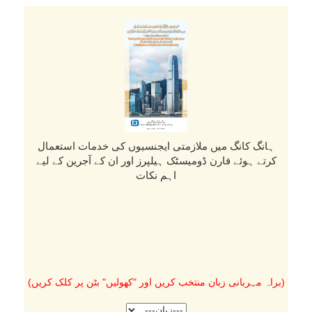
ہانگ کانگ میں ملازمتی ایجنسیوں کی خدمات استعمال
کرتے ہوئے فارن ڈومیسٹک ہیلپرز اور ان کے آجرین کے لیے
اہم نکات
(براہ مہربانی زبان منتخب کریں اور "کھولیں" بٹن پر کلک کریں)