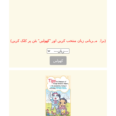
(براہ مہربانی زبان منتخب کریں اور "کھولیں" بٹن پر کلک کریں)
کھولیں