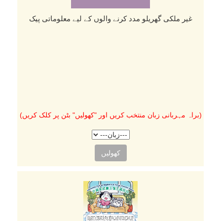
غیر ملکی گھریلو مدد کرنے والوں کے لیے معلوماتی پیک
(براہ مہربانی زبان منتخب کریں اور "کھولیں" بٹن پر کلک کریں)
کھولیں