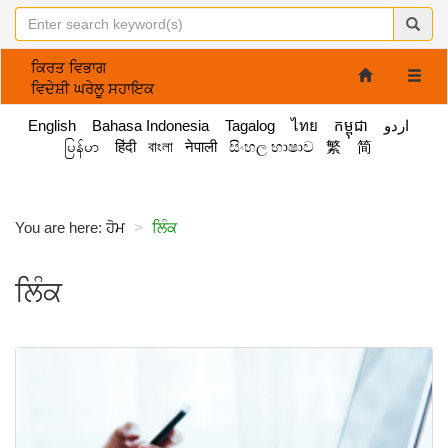
ਕਿਰਤ ਵਿਭਾਗ
Toggle
ਵਿਦੇਸ਼ੀ ਘਰੇਲੂ ਸਹਾਇਕ
naviga
English
Bahasa Indonesia
Tagalog
ไทย
កម្ពុជា
اردو
မြန်မာ
हिंदी
বাংলা
नेपाली
සිංහල භාෂාව
繁
简
You are here:
ਹੋਮ
ਲਿੰਕ
ਲਿੰਕ