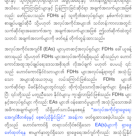
များနှင့် သူတို့ရဲ့အလုပ်ရှင်များ၏ အခွင့်အရေးနှင့် တာဝန်ဝတ္တရားဆိုင်ရာများ
အသိပေး ကြေငြာခြင်းများနှင့် ပြန်ကြားခြင်းဆိုင်ရာ အချက်အလက်များအဖြစ်
လည်း ဖော်ပြပေးသည်။ FDHs နှင့် သူတို့၏အလုပ်ရှင်များ နှစ်ဖက်လုံးအား
စာချုပ်မချုပ်ဆိုမီ သို့မဟုတ် အလုပ်အကိုင်အများ၏ သင်တန်းကာလအတွင်း
သက်ဆိုင်ရာအထောက်အကူ အချက်အလက်များအဖြစ် ဤဝဘ်ဆိုက်ထဲတွင်
သတင်း အချက်အလက်များကို ဖတ်ရန် တိုက်တွန်းထားသည်။
အလုပ်အကိုင်အေဂျင်စီ (EAs) များမှတဆင့်အလုပ်ရှင်များ FDHs ခေါ်ယူခန့်
ထားရမည် သို့မဟုတ် FDHs များအလုပ်အကိုင်ရရှိရမည် ဆိုသည်မှာ ဟောင်
ကောင်အထူးအုပ်ချုပ်ရေးဒေသအစိုးရ၏ လိုအပ်ချက် မဟုတ် ပေမယ့် ၎င်း
သည် ဟောင်ကောင်နိုင်ငံသားများ၏ FDHs များအလုပ်ခန့်ရာတွင် အသုံးပြု
သော အများဆုံးယေဘုယျ လမ်းကြောင်းဖြစ်သည်။ FDHs များ၏
သက်ဆိုင်ရာ မိခင်နိုင်ငံများတွင်လည်း ထိုကဲ့သို့သောလိုအပ်ချက်များ ရှိနေနိုင်
ပြီး ၎င်းတို့သည် မတူညီသော နိုင်ငံများမှ ကူး၍လာခြင်းဖြစ်သည်။ FDHs များ
နှင့်အလုပ်ရှင်များ ကိုလည်း EAs များ၏ ဝန်ဆောင်မှုများကို အသုံးပြုသောအခါ
အဓိကအချက်များကို သိရှိမှတ်သားမိနေစေရန်
“အလုပ်အကိုင်ရှာဖွေရေး
အေဂျင်စီတစ်ခုနှင့် စေ့စပ်ညှိနှိုင်းခြင်း” အခန်းက
ဖတ်ရှုထားစေခဲ့ပါသည်။ သူ
တို့သည် ဟောင်ကောင်ရှိ တရားဝင်လိုင်စင်ရှိသော
EA(s)များကို ရှာဖွေ
ဖော်ထုတ်ရန
စာမျက်နှာတွင်ရှိသော ရှာဖွေရေးအင်ဂျင်ကိုလည်း အသုံးပြုနိုင်