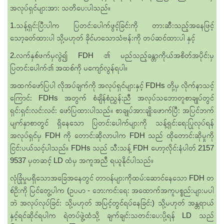
အလုပ်ရှင်များအား သတိပေးပါသည်။
1.သန့်ရှင်းပြီးပါက ပြတင်းပေါက်ဖွင့်ခြင်းကို တားဆီးသည့်အနေဖြင့်
သော့ခတ်ထားပါ သို့မဟုတ် ခိုင်မာသောသံဗန်းကို တပ်ဆင်ထားပါ နှင့်
2.လက်နှစ်ဖက်မှလွဲ၍ FDH ၏ မည်သည့်ခန္တာကိုယ်အစိတ်အပိုင်းမှ
ပြတင်းပေါက်၏ အထစ်ကို မကျော်လွန်ရပါ။
အထက်ဖော်ပြပါ လိုအပ်ချက်ကို အလုပ်ရှင်များနှင့် FDHs တို့မှ လိုက်နာသင့်
ကြောင်း FDHs အတွက် စံချိန်စံညွှန်းညီ အလုပ်သဘောတူစာချုပ်တွင်
ရှင်းရှင်းလင်းလင်း ဖော်ပြထားပါသည်။ စာချုပ်အားချိုးဖောက်ပြီး အပြင်ဘက်
မျက်နှာစာတွင် ရှိနေသော ပြတင်းပေါက်များကို သန့်ရှင်းရေးပြုလုပ်ရန်
အလုပ်ရှင်မှ FDH ကို တောင်းဆိုလာပါက FDH သည် ထိုတောင်းဆိုမှုကို
ငြင်းပယ်သင့်ပါသည်။ FDHs သည် သီးသန့် FDH ဟော့လိုင်းနံပါတ် 2157
9537 မှတဆင့် LD ထံမှ အကူအညီ ရယူနိုင်ပါသည်။
လုံခြုံမှုမရှိသောအခြေအနေတွင် တာဝန်များကိုထမ်းဆောင်နေသော FDH တ
စ်ဦးကို မြင်တွေ့ပါက (ဥပမာ - ဘေးကင်းရေး အထောက်အကူပစ္စည်းများမပါ
ဘဲ အလုပ်လုပ်ခြင်း သို့မဟုတ် အမြင့်တွင်ရပ်နေခြင်း) သို့မဟုတ် အန္တရာယ်
နှင့်ရင်ဆိုင်ရပါက ရဲတပ်ဖွဲ့ထံသို့ ချက်ချင်းသတင်းပေးပို့ရန် LD သည်