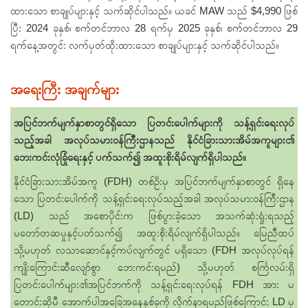
ထားသော စာချုပ်များနှင့် သက်ဆိုင်ပါသည်။ ယခင် MAW သည် $4,990 ဖြစ်
ပြီး 2024 ခုနှစ်၊ စက်တင်ဘာလ 28 ရက်မှ 2025 ခုနှစ်၊ စက်တင်ဘာလ 29
ရက်နေ့အတွင်း လက်မှတ်ထိုးထားသော စာချုပ်များနှင့် သက်ဆိုင်ပါသည်။
အရေးကြီး အချက်များ
အပြင်ဘက်မျက်နှာစာတွင်ရှိသော ပြတင်းပေါက်များကို သန့်ရှင်းရေးလုပ်
သည့်အခါ အလုပ်သမား၀န်ကြီးဌာနသည် နိုင်ငံခြားသားအိမ်အကူများ၏
ဘေးကင်းလုံခြုံရေးနှင့် ပက်သက်၍ အထူးစိုးရိမ်လျက်ရှိပါသည်။
နိုင်ငံခြားသားအိမ်အကူ (FDH) တစ်ဦးမှ အပြင်ဘက်မျက်နှာစာတွင် ရှိနေ
သော ပြတင်းပေါက်ကို သန့်ရှင်းရေးလုပ်သည့်အခါ အလုပ်သမား၀န်ကြီးဌာန
(LD) သည် အစောပိုင်းက ဖြစ်ပွားခဲ့သော အသက်ဆုံးရှုံးရသည့်
မတော်တဆမှုနှင့်ပတ်သက်၍ အထူးစိုးရိမ်လျက်ရှိပါသည်။ မြေညီထပ်
သို့မဟုတ် လသာဆောင်နှင့်ကပ်လျက်တွင် မရှိသော (FDH အလုပ်လုပ်ရန်
ကျိုးကြောင်းဆီလျော်စွာ ဘေးကင်းရမည်) သို့မဟုတ် စင်္ကြလမ်းရှိ
ပြတင်းပေါက်များ၏အပြင်ဘက်ကို သန့်ရှင်းရေးလုပ်ရန် FDH အား မ
တောင်းဆိုမီ အောက်ပါအခြေအနေနှစ်ခုကို လိုက်နာရမည်ဖြစ်ကြောင်း LD မှ