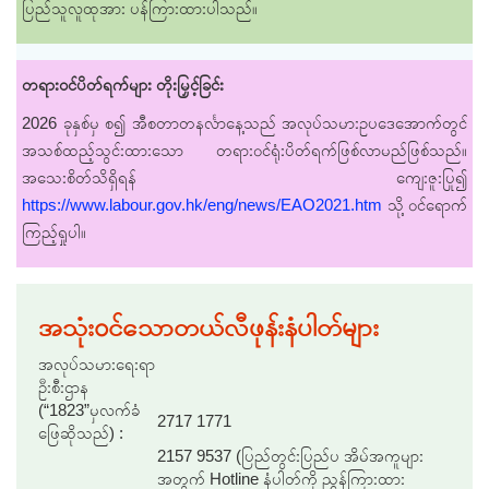
ပြည်သူလူထုအား ပန်ကြားထားပါသည်။
တရား၀င်ပိတ်ရက်များ တိုးမြှင့်ခြင်း
2026 ခုနှစ်မှ စ၍ အီစတာတနင်္လာနေ့သည် အလုပ်သမားဥပဒေအောက်တွင်
အသစ်ထည့်သွင်းထားသော တရားဝင်ရုံးပိတ်ရက်ဖြစ်လာမည်ဖြစ်သည်။
အသေးစိတ်သိရှိရန် ကျေးဇူးပြု၍
https://www.labour.gov.hk/eng/news/EAO2021.htm
သို့ ဝင်ရောက်
ကြည့်ရှုပါ။
အသုံးဝင်သောတယ်လီဖုန်းနံပါတ်များ
အလုပ်သမားရေးရာ
ဦးစီးဌာန
(“1823”မှလက်ခံ
2717 1771
ဖြေဆိုသည်) :
2157 9537 (ပြည်တွင်းပြည်ပ အိမ်အကူများ
အတွက် Hotline နံပါတ်ကို ညွှန်ကြားထား