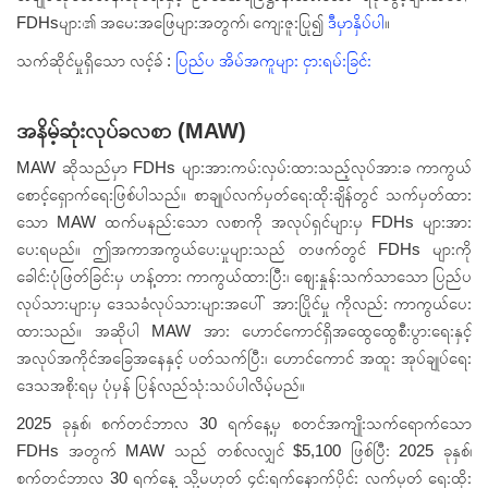
FDHsများ၏ အမေးအဖြေများအတွက်၊ ကျေးဇူးပြု၍
ဒီမှာနှိပ်ပါ
။
သက်ဆိုင်မှုရှိသော လင့်ခ် :
ပြည်ပ အိမ်အကူများ ငှားရမ်းခြင်း
အနိမ့်ဆုံးလုပ်ခလစာ (MAW)
MAW ဆိုသည်မှာ FDHs များအားကမ်းလှမ်းထားသည့်လုပ်အားခ ကာကွယ်
စောင့်ရှောက်ရေးဖြစ်ပါသည်။ စာချုပ်လက်မှတ်ရေးထိုးချိန်တွင် သက်မှတ်ထား
သော MAW ထက်မနည်းသော လစာကို အလုပ်ရှင်များမှ FDHs များအား
ပေးရမည်။ ဤအကာအကွယ်ပေးမှုများသည် တဖက်တွင် FDHs များကို
ခေါင်းပုံဖြတ်ခြင်းမှ ဟန့်တား ကာကွယ်ထားပြီး၊ ဈေးနှုန်းသက်သာသော ပြည်ပ
လုပ်သားများမှ ဒေသခံလုပ်သားများအပေါ် အားပြိုင်မှု ကိုလည်း ကာကွယ်ပေး
ထားသည်။ အဆိုပါ MAW အား ဟောင်ကောင်ရှိအထွေထွေစီးပွားရေးနှင့်
အလုပ်အကိုင်အခြေအနေနှင့် ပတ်သက်ပြီး၊ ဟောင်ကောင် အထူး အုပ်ချုပ်ရေး
ဒေသအစိုးရမှ ပုံမှန် ပြန်လည်သုံးသပ်ပါလိမ့်မည်။
2025 ခုနှစ်၊ စက်တင်ဘာလ 30 ရက်နေ့မှ စတင်အကျိုးသက်ရောက်သော
FDHs အတွက် MAW သည် တစ်လလျှင် $5,100 ဖြစ်ပြီး 2025 ခုနှစ်၊
စက်တင်ဘာလ 30 ရက်နေ့ သို့မဟုတ် ၄င်းရက်နောက်ပိုင်း လက်မှတ် ရေးထိုး