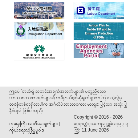
ဤပေါ်တယ်ရှိ သတင်းအချက်အလက်များ၏ မတူညီသော
ဘာသာစကားဗားရှင်းများ၏ အဓိပ္ပာယ်ဖွင့်ဆိုချက်များအကြား ကွဲလွဲမှု
တစ်စုံတစ်ရာရှိလာပါက အင်္ဂလိပ်ဘာသာစကား ဗားရှင်းဖြင့်သာ အသုံးပြု
နိုင်မည် ဖြစ်ပါသည်။
Copyright ©
2016 - 2026
အရေးကြီး သတိပေးချက်များ
|
ေနာက္ဆံုးၾကည့္ရွူခဲ့သည့္ ရ
ကိုယ်ရေးလုံခြုံမှုမူဝါဒ
က္စြဲ:
11 June 2026