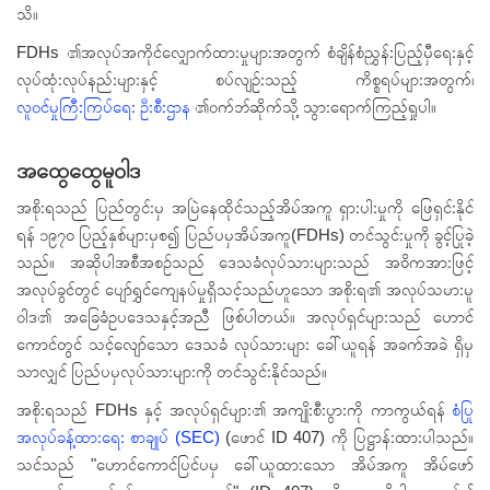
သိ။
FDHs ၏အလုပ်အကိုင်လျှောက်ထားမှုများအတွက် စံချိန်စံညွှန်းပြည့်မှီရေးနှင့်
လုပ်ထုံးလုပ်နည်းများနှင့် စပ်လျဉ်းသည့် ကိစ္စရပ်များအတွက်၊
လူဝင်မှုကြီးကြပ်ရေး ဦးစီးဌာန
၏ဝက်ဘ်ဆိုက်သို့ သွားရောက်ကြည့်ရှုပါ။
အထွေထွေမူဝါဒ
အစိုးရသည် ပြည်တွင်းမှ အမြဲနေထိုင်သည့်အိမ်အကူ ရှားပါးမှုကို ဖြေရှင်းနိုင်
ရန် ၁၉၇၀ ပြည့်နှစ်များမှစ၍ ပြည်ပမှအိမ်အကူ(FDHs) တင်သွင်းမှုကို ခွင့်ပြုခဲ့
သည်။ အဆိုပါအစီအစဉ်သည် ဒေသခံလုပ်သားများသည် အဓိကအားဖြင့်
အလုပ်ခွင်တွင် ပျော်ရွှင်ကျေနပ်မှုရှိသင့်သည်ဟူသော အစိုးရ၏ အလုပ်သမားမူ
ဝါဒ၏ အခြေခံဥပဒေသနှင့်အညီ ဖြစ်ပါတယ်။ အလုပ်ရှင်များသည် ဟောင်
ကောင်တွင် သင့်လျော်သော ဒေသခံ လုပ်သားများ ခေါ်ယူရန် အခက်အခဲ ရှိမှ
သာလျှင် ပြည်ပမှလုပ်သားများကို တင်သွင်းနိုင်သည်။
အစိုးရသည် FDHs နှင့် အလုပ်ရှင်များ၏ အကျိုးစီးပွားကို ကာကွယ်ရန်
စံပြု
အလုပ်ခန့်ထားရေး စာချုပ် (SEC)
(ဖောင် ID 407) ကို ပြဋ္ဌာန်းထားပါသည်။
သင်သည် "ဟောင်ကောင်ပြင်ပမှ ခေါ်ယူထားသော အိမ်အကူ အိမ်ဖော်