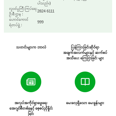
ပါသည်။)
လူဝင်မှုကြီးကြပ်ရေး
2824 6111
ဦးစီးဌာန :
ဟောင်ကောင်
999
ရဲတပ်ဖွဲ့ :
သတင်းများက ဘာလဲ
ပြန်ကြားခြင်းဆိုင်ရာ
အချက်အလက်များနှင့် ဆက်စပ်
အသိပေး ကြေငြာခြင်း များ
အလုပ်အကိုင်ရှာဖွေရေး
မေးလေ့ရှိသော မေးခွန်းများ
အေဂျင်စီတစ်ခုနှင့် စေ့စပ်ညှိနှိုင်း
ခြင်း