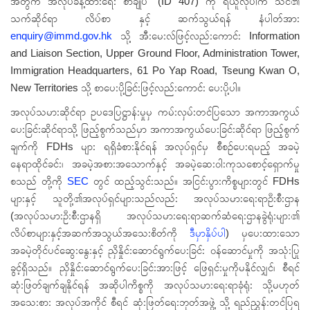
အတွက် အလုပ်ခန့်ထားရေး စာချုပ်" (ID 407) ကို ရယူလိုပါက သင်၏
သက်ဆိုင်ရာ လိပ်စာ နှင့် ဆက်သွယ်ရန် နံပါတ်အား
enquiry@immd.gov.hk
သို့ အီးမေးလ်ဖြင့်လည်းကောင်း Information
and Liaison Section, Upper Ground Floor, Administration Tower,
Immigration Headquarters, 61 Po Yap Road, Tseung Kwan O,
New Territories သို့ စာပေးပို့ခြင်းဖြင့်လည်းကောင်း ပေးပို့ပါ။
အလုပ်သမားဆိုင်ရာ ဥပဒေပြဋ္ဌာန်းမှုမှ ကမ်းလှမ်းတင်ပြသော အကာအကွယ်
ပေးခြင်းဆိုင်ရာသို့ ဖြည့်စွက်သည်မှာ အကာအကွယ်ပေးခြင်းဆိုင်ရာ ဖြည့်စွက်
ချက်ကို FDHs များ ရရှိခံစားနိုင်ရန် အလုပ်ရှင်မှ စီစဉ်ပေးရမည့် အခမဲ့
နေရာထိုင်ခင်း၊ အခမဲ့အစားအသောက်နှင့် အခမဲ့ဆေးဝါးကုသစောင့်ရှောက်မှု
စသည် တို့ကို
SEC
တွင် ထည့်သွင်းသည်။ အငြင်းပွားကိစ္စများတွင် FDHs
များနှင့် သူတို့၏အလုပ်ရှင်များသည်လည်း အလုပ်သမားရေးရာဦးစီးဌာန
(အလုပ်သမားဦးစီးဌာနရှိ အလုပ်သမားရေးရာဆက်ဆံရေးဌာနခွဲရုံးများ၏
လိပ်စာများနှင့်အဆက်အသွယ်အသေးစိတ်ကို
ဒီမှာနှိပ်ပါ
) မှပေးထားသော
အခမဲ့တိုင်ပင်ဆွေးနွေးနှင့် ညှိနှိုင်းဆောင်ရွက်ပေးခြင်း ဝန်ဆောင်မှုကို အသုံးပြု
ခွင့်ရှိသည်။ ညှိနှိုင်းဆောင်ရွက်ပေးခြင်းအားဖြင့် ဖြေရှင်းမှုကိုမနိုင်လျှင်၊ စီရင်
ဆုံးဖြတ်ချက်ချနိုင်ရန် အဆိုပါကိစ္စကို အလုပ်သမားရေးရာခုံရုံး သို့မဟုတ်
အသေးစား အလုပ်အကိုင် စီရင် ဆုံးဖြတ်ရေးဘုတ်အဖွဲ့ သို့ ရည်ညွှန်းတင်ပြရ