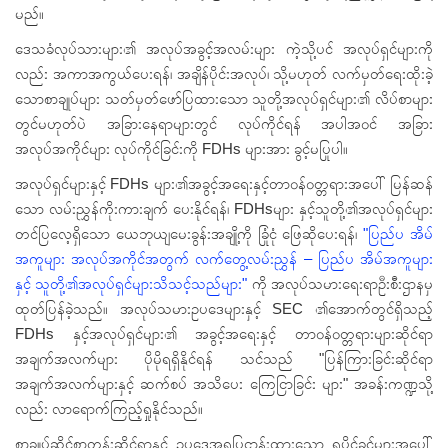
မည်။
ဒေသခံလုပ်သားများ၏ အလုပ်အခွင့်အလမ်းများ ကဲ့သို့ပင် အလုပ်ရှင်များကို
လည်း အကာအကွယ်ပေးရန်၊ အချိန်ပိုင်းအလုပ်၊ သို့မဟုတ် လက်မှတ်ရေးထိုးခဲ့
သောစာချုပ်များ သတ်မှတ်ဖော်ပြထားသော သူတို့အလုပ်ရှင်များ၏ လိပ်စာများ
တွင်မဟုတ်ပဲ အခြားနေရာများတွင် လုပ်ကိုင်ရန် အပါအဝင် အခြား
အလုပ်အကိုင်များ လုပ်ကိုင်ခြင်းကို FDHs များအား ခွင့်မပြုပါ။
အလုပ်ရှင်များနှင့် FDHs များ၏အခွင့်အရေးနှင့်တာဝန်ဝတ္တရားအပေါ် မြန်ဆန်
သော လမ်းညွှန်ကိုးကားချက် ပေးနိုင်ရန်၊ FDHsများ နှင့်သူတို့၏အလုပ်ရှင်များ
တင်ပြလေ့ရှိသော ယေဘုယျမေးခွန်းအချို့ကို ခြုံငုံ ဖြေဆိုပေးရန်၊
"ပြည်ပ အိမ်
အကူများ အလုပ်အကိုင်အတွက် လက်တွေ့လမ်းညွှန် – ပြည်ပ အိမ်အကူများ
နှင့် သူတို့၏အလုပ်ရှင်များသိသင့်သည်များ"
ကို အလုပ်သမားရေးရာဦးစီးဌာနမှ
ထုတ်ပြန်ခဲ့သည်။ အလုပ်သမားဥပဒေများနှင့် SEC ၏အောက်တွင်ရှိသည့်
FDHs နှင့်အလုပ်ရှင်များ၏ အခွင့်အရေးနှင့် တာဝန်ဝတ္တရားများဆိုင်ရာ
အချက်အလက်များ ပိုမိုရရှိနိုင်ရန် သင်သည် "ပြန်ကြားခြင်းဆိုင်ရာ
အချက်အလက်များနှင့် ဆက်စပ် အသိပေး ကြေငြာခြင်း များ" အခန်းကဏ္ဍသို့
လည်း လာရောက်ကြည့်ရှုနိုင်သည်။
စာချုပ်ဆိုင်စာတန်းဆိုင်ရာနှင့် ဥပဒေအရပြဋ္ဌာန်းထားသော ရပိုင်ခွင့်များအပေါ်