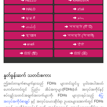
HELLO
KAMUSTA
HALO
สวัสดี
សួស្តី
ہیلو
ဟယ်လို
नमस्ते (हिंदी)
হ্যালো
नमस्ते (नेपाली)
හෙලෝ
ਹੈਲੋ
你好 (繁)
你好 (简)
နှုတ်ခွန်းဆက် သတင်းစကား
ဤအင်တာနက်စာမျက်နှာသည် FDHs များတင်သွင်းမှု မူဝါဒအပါအဝင်၊
ဟောင်ကောင်တွင် ပြည်ပ အိမ်အကူများ(FDHs)၏ အလုပ်အကိုင်နှင့်
စပ်လျဉ်းသတင်းအချက်အလက်များကို၊ FDHs များငှားရမ်းသည့်
စံပြု
အလုပ်အကိုင်စာချုပ်
နှင့် အလုပ်သမားဆိုင်ရာ ဥပဒေများအောက်တွင် FDHs