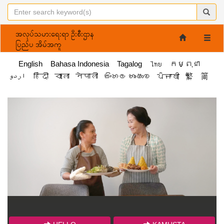
အလုပ်သမားရေးရာ ဦးစီးဌာန
Toggle
ပြည်ပ အိမ်အကူ
naviga
English
Bahasa Indonesia
Tagalog
ไทย
កម្ពុជា
اردو
हिंदी
বাংলা
नेपाली
සිංහල භාෂාව
ਪੰਜਾਬੀ
繁
简