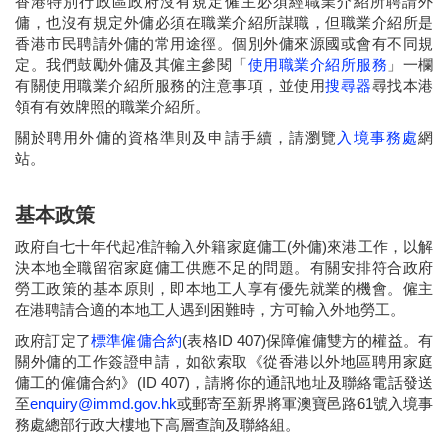
香港特別行政區政府沒有規定僱主必須經職業介紹所聘請外
傭，也沒有規定外傭必須在職業介紹所謀職，但職業介紹所是
香港市民聘請外傭的常用途徑。個別外傭來源國或會有不同規
定。我們鼓勵外傭及其僱主參閱「
使用職業介紹所服務
」一欄
有關使用職業介紹所服務的注意事項，並使用
搜尋器
尋找本港
領有有效牌照的職業介紹所。
關於聘用外傭的資格準則及申請手續，請瀏覽
入境事務處
網
站。
基本政策
政府自七十年代起准許輸入外籍家庭傭工(外傭)來港工作，以解
決本地全職留宿家庭傭工供應不足的問題。有關安排符合政府
勞工政策的基本原則，即本地工人享有優先就業的機會。僱主
在港聘請合適的本地工人遇到困難時，方可輸入外地勞工。
政府訂定了
標準僱傭合約
(表格ID 407)保障僱傭雙方的權益。有
關外傭的工作簽證申請，如欲索取《從香港以外地區聘用家庭
傭工的僱傭合約》(ID 407)，請將你的通訊地址及聯絡電話發送
至
enquiry@immd.gov.hk
或郵寄至新界將軍澳寶邑路61號入境事
務處總部行政大樓地下高層查詢及聯絡組。