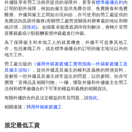
外傭除享有勞工法例所提供的保障外，更享有
標準僱傭合約
內
訂明的額外保障，例如由僱主提供免費住宿、免費膳食和免費
醫療。外傭與僱主之間如出現糾紛，亦可使用由勞工處提供的
免費諮詢及調停服務(有關勞工處勞資關係科辦事處的地址和聯
絡詳情，請
按此
)。如個案未能透過調停得到解決，會轉介至勞
資審裁處或小額薪酬索償仲裁處進行仲裁。
為了保障僱主和本地工人的就業機會，外傭不可從事其他工
作，包括兼職工作，或在標準僱傭合約訂明的僱主地址以外的
地方工作。
勞工處出版的
《僱用外籍家庭傭工實用指南—外籍家庭傭工及
其僱主須知》
，提供外傭及其僱主的權利及義務的簡便資料，
並解答一些外傭及其僱主經常提出的問題，以供參閱。你亦可
瀏覽「宣傳品及相關刊物」一欄，獲取外傭和外傭僱主在勞工
法例和標準僱傭合約下可享的權益和義務的相關資訊。
有關外傭的合約及法定權益的常見問題，請
按此
。
相關連接：
聘用外籍家庭傭工
規定最低工資