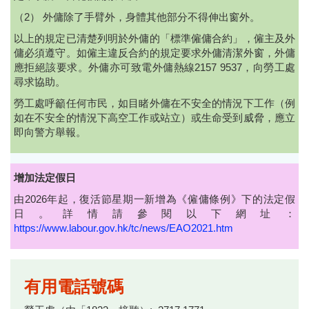
（2） 外傭除了手臂外，身體其他部分不得伸出窗外。
以上的規定已清楚列明於外傭的「標準僱傭合約」，僱主及外
傭必須遵守。如僱主違反合約的規定要求外傭清潔外窗，外傭
應拒絕該要求。外傭亦可致電外傭熱線2157 9537，向勞工處
尋求協助。
勞工處呼籲任何市民，如目睹外傭在不安全的情況下工作（例
如在不安全的情況下高空工作或站立）或生命受到威脅，應立
即向警方舉報。
增加法定假日
由2026年起，復活節星期一新增為《僱傭條例》下的法定假
日。詳情請參閱以下網址：
https://www.labour.gov.hk/tc/news/EAO2021.htm
有用電話號碼