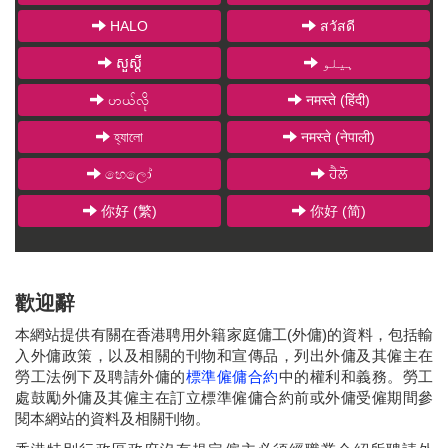
HALO
สวัสดี
សួស្តី
ہیلو
ဟယ်လို
नमस्ते (हिंदी)
হ্যালো
नमस्ते (नेपाली)
හෙලෝ
ਹੈਲੋ
你好 (繁)
你好 (简)
歡迎辭
本網站提供有關在香港聘用外籍家庭傭工(外傭)的資料，包括輸
入外傭政策，以及相關的刊物和宣傳品，列出外傭及其僱主在
勞工法例下及聘請外傭的
標準僱傭合約
中的權利和義務。勞工
處鼓勵外傭及其僱主在訂立標準僱傭合約前或外傭受僱期間參
閱本網站的資料及相關刊物。