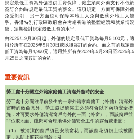
規定最低工資為外傭提供工資保障，僱主須向外傭支付不低於
簽訂合約時規定最低工資的薪金。這項規定一方面可保障外傭
免受剝削，另一方面也可保障本地工人免與低薪外地工人競
爭。香港特別行政區政府會在考慮香港的整體經濟和就業情況
後，定期檢討規定最低工資的水平。
由2025年9月30日起，外傭的規定最低工資為每月5,100元，適
用於所有在2025年9月30日或以後簽訂的合約。而之前的規定最
低工資為每月4,990元，適用於所有在2024年9月28日至2025年9
月29日之間簽訂的合約。
重要資訊
勞工處十分關注外籍家庭傭工清潔外窗時的安全
勞工處十分關注早前發生的一宗外籍家庭傭工（外傭）清潔外
窗時的致命意外。勞工處提醒僱主必須符合以下兩項安全措
施，才可要求外傭清潔窗戶向外的一面（外窗），而該窗戶並
非位處地面、毗鄰可合理地供外傭安全工作的露台或走廊：
（1） 被清潔的窗戶須已安裝窗花，而該窗花須鎖上或被固
定，以防止窗花被開啟；及