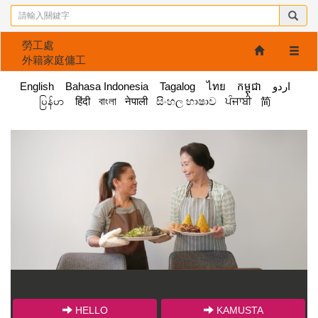
勞工處
打
外籍家庭傭工
開/
關
English
Bahasa Indonesia
Tagalog
ไทย
កម្ពុជា
اردو
閉
မြန်မာ
हिंदी
বাংলা
नेपाली
සිංහල භාෂාව
ਪੰਜਾਬੀ
简
功
能
表
列
HELLO
KAMUSTA