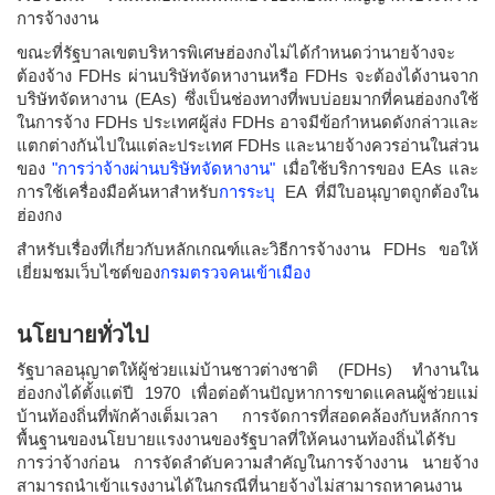
การจ้างงาน
ขณะที่รัฐบาลเขตบริหารพิเศษฮ่องกงไม่ได้กำหนดว่านายจ้างจะ
ต้องจ้าง FDHs ผ่านบริษัทจัดหางานหรือ FDHs จะต้องได้งานจาก
บริษัทจัดหางาน (EAs) ซึ่งเป็นช่องทางที่พบบ่อยมากที่คนฮ่องกงใช้
ในการจ้าง FDHs ประเทศผู้ส่ง FDHs อาจมีข้อกำหนดดังกล่าวและ
แตกต่างกันไปในแต่ละประเทศ FDHs และนายจ้างควรอ่านในส่วน
ของ
"การว่าจ้างผ่านบริษัทจัดหางาน"
เมื่อใช้บริการของ EAs และ
การใช้เครื่องมือค้นหาสำหรับ
การระบุ
EA ที่มีใบอนุญาตถูกต้องใน
ฮ่องกง
สำหรับเรื่องที่เกี่ยวกับหลักเกณฑ์และวิธีการจ้างงาน FDHs ขอให้
เยี่ยมชมเว็บไซต์ของ
กรมตรวจคนเข้าเมือง
นโยบายทั่วไป
รัฐบาลอนุญาตให้ผู้ช่วยแม่บ้านชาวต่างชาติ (FDHs) ทำงานใน
ฮ่องกงได้ตั้งแต่ปี 1970 เพื่อต่อต้านปัญหาการขาดแคลนผู้ช่วยแม่
บ้านท้องถิ่นที่พักค้างเต็มเวลา การจัดการที่สอดคล้องกับหลักการ
พื้นฐานของนโยบายแรงงานของรัฐบาลที่ให้คนงานท้องถิ่นได้รับ
การว่าจ้างก่อน การจัดลำดับความสำคัญในการจ้างงาน นายจ้าง
สามารถนำเข้าแรงงานได้ในกรณีที่นายจ้างไม่สามารถหาคนงาน