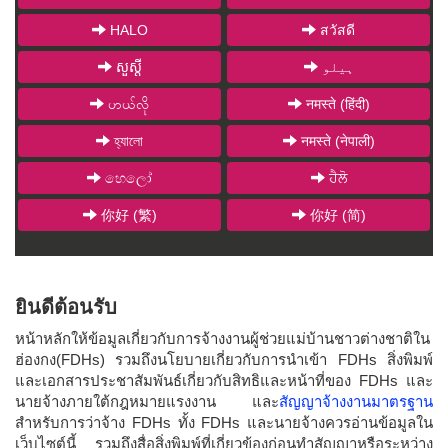
HALO
สวัสดี
សួស្តី
ہیلو
ဟယ်လို
नमस्ते (हिंदी)
হ্যালো
नमस्ते (नेपाली)
හෙලෝ
ਹੈਲੋ
你好 (繁)
你好 (简)
ยินดีต้อนรับ
หน้าหลักให้ข้อมูลเกี่ยวกับการจ้างงานผู้ช่วยแม่บ้านชาวต่างชาติใน
ฮ่องกง(FDHs) รวมถึงนโยบายเกี่ยวกับการนำเข้า FDHs สิ่งพิมพ์
และเอกสารประชาสัมพันธ์เกี่ยวกับสิทธิและหน้าที่ของ FDHs และ
นายจ้างภายใต้กฎหมายแรงงาน และ
สัญญาจ้างงานมาตรฐาน
สำหรับการว่าจ้าง FDHs ทั้ง FDHs และนายจ้างควรอ่านข้อมูลใน
เว็บไซต์นี้ รวมถึงสื่อสิ่งพิมพ์ที่เกี่ยวข้องก่อนทำสัญญาหรือระหว่าง