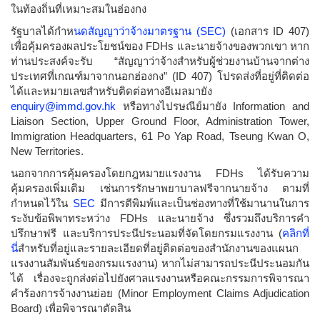
ในท้องถิ่นที่เหมาะสมในฮ่องกง
รัฐบาลได้กำห
นดสัญญาว่าจ้างมาตรฐาน (SEC)
(เอกสาร ID 407)
เพื่อคุ้มครองผลประโยชน์ของ FDHs และนายจ้างของพวกเขา หาก
ท่านประสงค์จะรับ “สัญญาว่าจ้างสำหรับผู้ช่วยงานบ้านจากต่าง
ประเทศที่เกณฑ์มาจากนอกฮ่องกง” (ID 407) โปรดส่งที่อยู่ที่ติดต่อ
ได้และหมายเลขสำหรับติดต่อทางอีเมลมายัง
enquiry@immd.gov.hk
หรือทางไปรษณีย์มายัง Information and
Liaison Section, Upper Ground Floor, Administration Tower,
Immigration Headquarters, 61 Po Yap Road, Tseung Kwan O,
New Territories.
นอกจากการคุ้มครองโดยกฎหมายแรงงาน FDHs ได้รับความ
คุ้มครองเพิ่มเติม เช่นการรักษาพยาบาลฟรีจากนายจ้าง ตามที่
กำหนดไว้ใน
SEC
มีการตีพิมพ์และเป็นช่องทางที่ใช้มานานในการ
ระงับข้อพิพาทระหว่าง FDHs และนายจ้าง ซึ่งรวมถึงบริการคำ
ปรึกษาฟรี และบริการประนีประนอมที่จัดโดยกรมแรงงาน (
คลิกที่
นี่
สำหรับที่อยู่และรายละเอียดที่อยู่ติดต่อของสำนักงานของแผนก
แรงงานสัมพันธ์ของกรมแรงงาน) หากไม่สามารถประนีประนอมกัน
ได้ เรื่องจะถูกส่งต่อไปยังศาลแรงงานหรือคณะกรรมการพิจารณา
คำร้องการจ้างงานย่อย (Minor Employment Claims Adjudication
Board) เพื่อพิจารณาตัดสิน