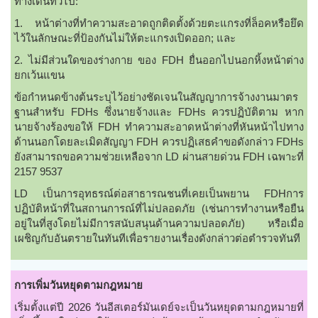
ทางเดินทั่วไป:
1. หน้าต่างที่ทำความสะอาดถูกติดตั้งด้วยตะแกรงที่ล็อคหรือยึด
ไว้ในลักษณะที่ป้องกันไม่ให้ตะแกรงเปิดออก; และ
2. ไม่มีส่วนใดของร่างกาย ของ FDH ยื่นออกไปนอกหิ้งหน้าต่าง
ยกเว้นแขน
ข้อกําหนดข้างต้นระบุไว้อย่างชัดเจนในสัญญาการจ้างงานมาตร
ฐานสําหรับ FDHs ซึ่งนายจ้างและ FDHs ควรปฏิบัติตาม หาก
นายจ้างร้องขอให้ FDH ทําความสะอาดหน้าต่างที่หันหน้าไปทาง
ด้านนอกโดยละเมิดสัญญา FDH ควรปฏิเสธคําขอดังกล่าว FDHs
ยังสามารถขอความช่วยเหลือจาก LD ผ่านสายด่วน FDH เฉพาะที่
2157 9537
LD เป็นการอุทธรณ์ต่อสาธารณชนที่เคยเป็นพยาน FDHการ
ปฏิบัติหน้าที่ในสถานการณ์ที่ไม่ปลอดภัย (เช่นการทำงานหรือยืน
อยู่ในที่สูงโดยไม่มีการสนับสนุนด้านความปลอดภัย) หรือเมื่อ
เผชิญกับอันตรายในทันทีเพื่อรายงานเรื่องดังกล่าวต่อตำรวจทันที
การเพิ่มวันหยุดตามกฎหมาย
เริ่มตั้งแต่ปี 2026 วันอีสเตอร์มันเดย์จะเป็นวันหยุดตามกฎหมายที่